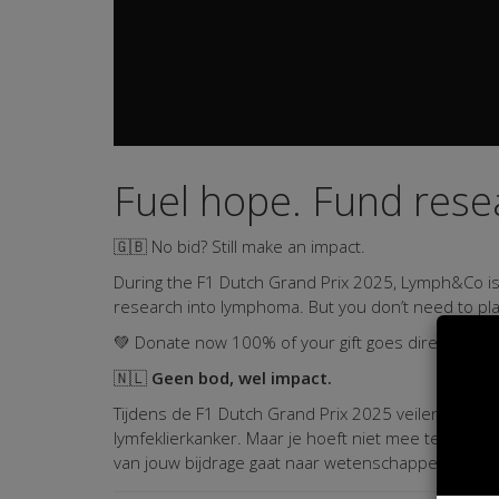
Fuel hope. Fund rese
🇬🇧 No bid? Still make an impact.
During the F1 Dutch Grand Prix 2025, Lymph&Co is 
research into lymphoma. But you don’t need to plac
💚 Donate now 100% of your gift goes directly to 
🇳🇱
Geen bod, wel impact.
Tijdens de F1 Dutch Grand Prix 2025 veilen we u
lymfeklierkanker. Maar je hoeft niet mee te bied
van jouw bijdrage gaat naar wetenschappelijk ond