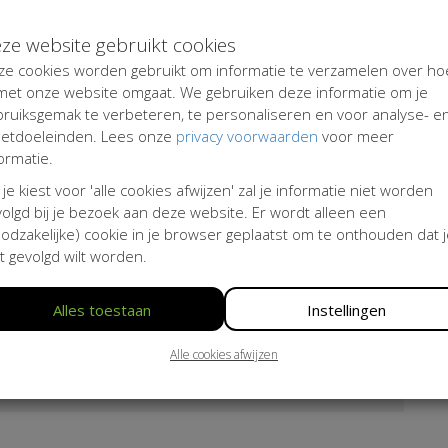
ze website gebruikt cookies
ze cookies worden gebruikt om informatie te verzamelen over ho
 met onze website omgaat. We gebruiken deze informatie om je
Of kies een vaak gekozen bedrag
bruiksgemak te verbeteren, te personaliseren en voor analyse- e
etdoeleinden. Lees onze
privacy voorwaarden
voor meer
€ 50
€ 100
€ 150
€ 200
ormatie.
al € 0,50 extra
 je kiest voor 'alle cookies afwijzen' zal je informatie niet worden
olgd bij je bezoek aan deze website. Er wordt alleen een
odzakelijke) cookie in je browser geplaatst om te onthouden dat 
t gevolgd wilt worden.
Alles toestaan
Instellingen
Alle cookies afwijzen