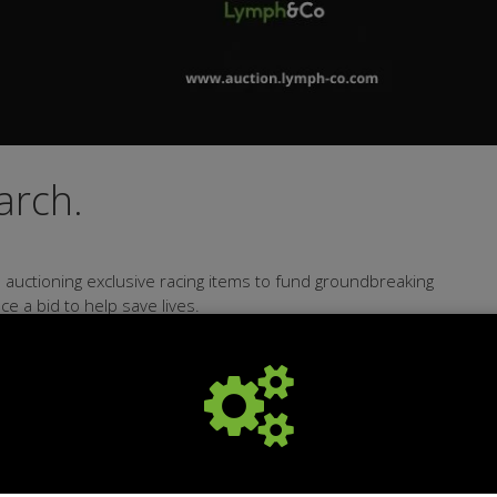
arch.
auctioning exclusive racing items to fund groundbreaking
e a bid to help save lives.
research. For better treatments. For more tomorrows.
nieke items voor baanbrekend onderzoek naar
en om verschil te maken. 💚 Doneer nu rechtstreeks.100%
erzoek. Voor betere behandelingen. Voor betere levens.