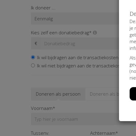
Ik doneer ...
De
De
je
Kies zelf een donatiebedrag*
ge
me
€
inf
Ik wil bijdragen aan de transactiekosten en beta
Als
gev
Ik wil niet bijdragen aan de transactiekosten
(no
nie
Doneren als persoon
Doneren als bedrijf
Voornaam*
Tussenv.
Achternaam*