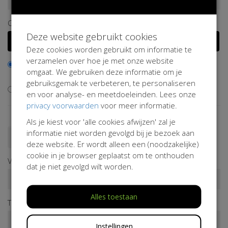
Of kies een vaak gekozen bedrag
Deze website gebruikt cookies
€ 50
€ 100
€ 150
€ 200
Deze cookies worden gebruikt om informatie te
verzamelen over hoe je met onze website
Ik wil bijdragen aan de transactiekosten en betaal € 0,50
omgaat. We gebruiken deze informatie om je
extra
gebruiksgemak te verbeteren, te personaliseren
Ik wil niet bijdragen aan de transactiekosten
en voor analyse- en meetdoeleinden. Lees onze
privacy voorwaarden
voor meer informatie.
Als je kiest voor 'alle cookies afwijzen' zal je
informatie niet worden gevolgd bij je bezoek aan
Doneren als persoon
Doneren als bedrijf
deze website. Er wordt alleen een (noodzakelijke)
cookie in je browser geplaatst om te onthouden
Voornaam*
dat je niet gevolgd wilt worden.
Alles toestaan
Tussenv.
Achternaam*
Instellingen