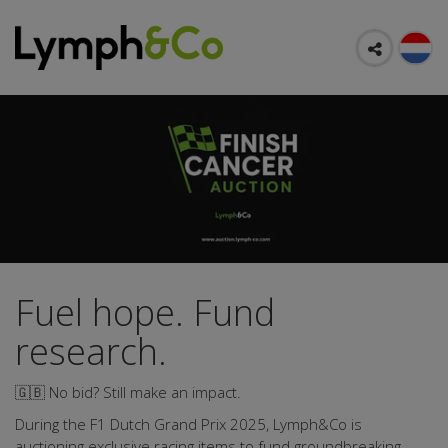
Fuel hope. Fund
research.
🇬🇧 No bid? Still make an impact.
During the F1 Dutch Grand Prix 2025, Lymph&Co is
auctioning exclusive racing items to fund groundbreaking