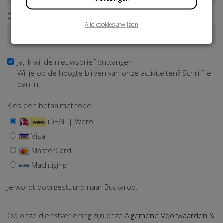
E-mailadres*
Alle cookies afwijzen
Ja, ik wil de nieuwsbrief ontvangen
Wil je op de hoogte blijven van onze activiteiten? Schrijf je
dan in!
Kies een betaalmethode
iDEAL | Wero
Visa
MasterCard
Machtiging
Je wordt doorgestuurd naar Buckaroo.
Op onze dienstverlening zijn onze
Algemene Voorwaarden
&