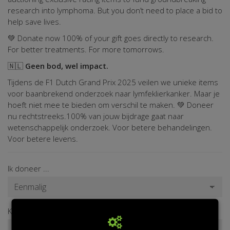
research into lymphoma. But you don’t need to place a bid to
help save lives.
💚 Donate now 100% of your gift goes directly to research.
For better treatments. For more tomorrows.
🇳🇱
Geen bod, wel impact.
Tijdens de F1 Dutch Grand Prix 2025 veilen we unieke items
voor baanbrekend onderzoek naar lymfeklierkanker. Maar je
hoeft niet mee te bieden om verschil te maken. 💚 Doneer
nu rechtstreeks.100% van jouw bijdrage gaat naar
wetenschappelijk onderzoek. Voor betere behandelingen.
Voor betere levens.
Ik doneer ...
Kies zelf een donatiebedrag*
€